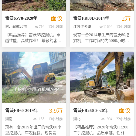
佳。发动机运转平稳有力，动力
务。 - **维护良好**：此台机器
工程事业更上一层楼吧！
输出强劲；液压系统反应灵敏，
自出厂以来一直受到专业团队的
动作流畅；整机结构坚固耐用，
精心保养与定期检修，整体状况
面议
2万
无重大事故记录。无论是城市基
极佳，无重大事故记录。 - **性
雷沃
65V8
-
2020
年
雷沃
FR80D
-
2014
年
建还是乡村改造项目，都能轻松
价比高**：相较于同类型新品而
河北省邢台市
716
13小时前
江苏连云港
11626
13小时前
应对各种复杂工况下的挖掘任
言，这台二手挖机不仅拥有几乎
【精品推荐】雷沃65挖掘机，卓
现有一台2014年生产的雷沃80挖
务。 我们承诺所有展示图片均为
相同的工作效率，而且购买成本
越性能，高效作业！ 尊敬的客
掘机，工作时间约为5000小时，
实拍，并且提供完整的维护保养
大大降低，是初创企业或预算有
户，您好！我们诚挚地向您推荐
整体性能稳定可靠。该设备搭载
记录供您查阅。此外，还支持现
限项目的理想选择。 - **快速交
这款性价比极高的二手雷沃65挖
了高效节能的潍柴WP6G125E33
场试驾体验，让您更直观地感受
付**：我们承诺，在您完成交易
掘机。作为一款在市场上广受好
发动机，额定功率为92千瓦，动
其出色表现。欢迎来电咨询或预
后将尽快安排发货事宜，让您的
评的小型挖掘机，它不仅拥有着
力强劲且燃油经济性优异，能够
约看车，期待与您的合作！ 注：
工程项目能够早日启动。 欢迎各
出色的作业效率，而且在耐用性
在各种复杂工况下提供持续稳定
以上信息基于真实情况整理，具
位有意向的朋友前来实地考察试
和经济性方面也表现出色，被誉
的动力输出。 液压系统方面，这
体参数请以实物为准。
驾，更多详细信息及优惠政策请
为“性能小飞机”。本机车况良
台挖机配备了高性能的川崎
咨询我们的销售人员。机会难
好，外观整洁，内部机械结构完
K3V112DT液压泵和久保田M7-
得，好货不等人！
好无损，无论是发动机还是液压
108-LR液压马达，确保了挖掘作
系统均保持在最佳状态，确保了
业时的精准控制和平稳运行。整
设备运行平稳、动力强劲。 考虑
套液压系统经过精心维护，响应
3.9万
面议
到成本效益比，这台挖机仅需几
迅速、操作灵活，无论是精细作
雷沃
FR60
-
2019
年
雷沃
FR260
-
2020
年
万元即可成交，对于预算有限但
业还是重载挖掘都能轻松应对。
湖南
1155
13小时前
湖北
1994
22小时前
又追求高质量工程设备的朋友来
作为一款性价比较高的二手挖
现有一台2019年出厂的雷沃60小
【精品推荐】2020年雷沃FR260
说，绝对是一个不可多得的好选
机，其主要优点在于耐用性强、
型挖掘机，车况优良，现货发
二手挖掘机，品质卓越，性能稳
择。数量有限，机会难得，欢迎
维修成本低以及适应多种作业环