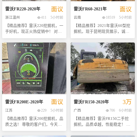
业能力。 - **品牌型号**：雷沃
2013年 - **累计工作时数**：约
面议
面议
FR220 - **生产年份**：2020年 -
13万小时 - **特点**： - 强劲动
雷沃
FR220
-
2020
年
雷沃
FR60
-
2021
年
**累计工时**：约13万小时 - **
力系统，确保高效稳定运行； -
浙江温州
411
5小时前
云南
18519
5小时前
主要特点**： - 高效节能的动力
舒适驾驶舱设计，长时间操作不
【精品推荐】雷沃220挖掘机，一
【精品推荐】2021年雷沃60型挖
系统，油耗低； - 强劲有力的挖
易疲劳； - 易于维护保养，降低
手好机，现正火热促销中！ 对于
掘机，现于昆明现货展示，诚邀
掘臂设计，适用于多种复杂工
后期使用成本； - 适应性强，适
追求高效作业与成本控制的您来
您的品鉴！ 这款雷沃60型挖机自
况； - 宽敞舒适的驾驶舱，操作
用于多种地形及环境条件下的施
说，这台雷沃220彩屏挖掘机绝对
2021年起投入运营至今，累计作
简便直观； - 智能化控制系统，
工任务。 我们承诺提供全面的技
值得拥有。该设备自始至终仅有
业时间仅四千余小时，整体状况
提高工作效率的同时保障安全。
术支持与售后服务保障，让您购
一位主人使用，全程精心维护，
良好，性能稳定可靠。雷沃作为
现在购买还可享受更多惊喜优
机无忧。现以超值价格出售，机
确保了其卓越的工作状态和长久
国内知名工程机械品牌之一，其
惠！欢迎来电咨询或实地考察试
会难得，欢迎来电咨询或实地考
耐用性。目前处于最佳工作状
产品以高效节能、操作简便著
驾体验。机会难得，好货不等
察！联系人：[您的联系方式]。期
态，无论是挖掘力、灵活性还是
称，在市场上享有极高声誉。本
人，抓紧时间联系吧！ 注：以上
待与您共创美好未来！
燃油效率都表现得非常出色，能
机采用先进设计理念与制造工
信息均基于实际检查结果提供，
够轻松应对各种复杂工况下的挑
艺，确保了在各种复杂工况下的
具体详情请以实物为准。期待您
战。 - **型号**：雷沃220 - **特
出色表现力。 - **品牌型号**：
的光临洽谈！
点**： - 配备彩色显示屏，操作
雷沃60 - **生产年份**：2021年
面议
3万
界面友好直观。 - 强劲动力系统
- **工作时长**：约4000小时 -
雷沃
FR200E
-
2020
年
雷沃
FR150
-
2020
年
搭配优化设计，提高工作效率的
**所在地**：昆明 该设备经过专
江苏
229
5小时前
广西
706
6小时前
同时降低能耗。 - 结构坚固耐
业团队全面检测维护，各系统运
【精品推荐】雷沃200挖掘机，品
【精品推荐】雷沃FR150二手挖
用，适用于多种恶劣环境。 - 维
行正常无故障，外观整洁如新。
质之选！ 尊敬的客户们，今天为
掘机，品质卓越，性能稳定！ 我
修保养记录完整，定期进行专业
无论是用于土方开挖、场地平整
您特别推荐一款性价比极高的二
们非常荣幸地向您推荐这款精心
检查与维护。 - **状况**：机况
还是其他建筑施工项目，都能轻
手挖机——21年款雷沃200。这
维护的雷沃FR150二手挖掘机。
极佳，无重大事故历史，所有功
松应对，是您提升工作效率的理