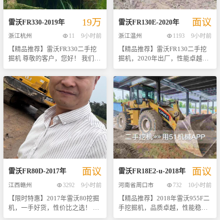
沃，就是选择了安心与信任。 -
时间**：2023年底 - **价格优势
买体验。现在就联系我们获取更
**高效节能**：采用先进动力系
**：市场价基础上大幅优惠，仅
多详情吧！机会难得，好货不等
19万
面议
统设计，燃油效率高，维护成本
售16.8万元人民币 - **主要特点
人哦~
雷沃
FR330
-
2019
年
雷沃
FR130E
-
2020
年
低，为您的工程节省更多开支。 -
**： - 高效节能发动机，确保长
浙江杭州
11
9小时前
浙江温州
1193
9小时前
**操作便捷**：人性化驾驶舱布
时间稳定运行； - 紧凑设计便于
【精品推荐】雷沃FR330二手挖
【精品推荐】雷沃FR130二手挖
局，视野开阔，控制精准，即使
在狭窄空间内灵活操作； - 强劲
掘机 尊敬的客户，您好！ 我们荣
掘机，2020年出厂，性能卓越，
是初次使用者也能快速上手。
挖掘力，轻松应对各种复杂工
幸地向您推荐这款2019年出厂的
性价比之选！ 尊敬的客户： 我们
【特别说明】此台挖机目前存放
况； - 维护简便，降低使用成
雷沃FR330二手挖掘机。作为市
荣幸地向您推荐这款经过严格检
于潍坊地区，欢迎各位老板实地
本。 此款设备经过专业团队严格
场上备受好评的品牌之一，雷沃
测与维护的雷沃FR130二手挖掘
考察试驾，感受其卓越性能。我
检测，并已完成全面保养及调试
以其卓越的质量和稳定的性能赢
机。该设备于2020年正式投入使
们承诺提供详尽的车辆信息及后
工作，确保每位买家都能享受到
得了广大用户的信赖。此款
用，至今保持着良好的工作状
续服务支持，确保您购得放心、
最佳的工作状态。数量有限，先
FR330挖掘机经过专业团队严格
态，无论是对于初次创业的小型
用得舒心！ 机会难得，好货不等
到先得！立即联系我们了解更多
检测与维护，确保其处于最佳工
企业还是需要扩大生产规模的老
人！立即联系我们了解更多详情
详情或预约看车吧！ 联系方式：
作状态。 - **产品亮点**： - 出
牌**而言，都是一个极具吸引力
或预约看车吧！期待与您携手共
[请填写您的联系电话] 地址：[请
厂日期：2019年 - 总价仅需19万
的选择。 【产品亮点】 - **高效
创辉煌未来！
填写展示地点] 抓住机会，让雷沃
多元 - 强劲动力系统，保证高效
节能**：采用先进的发动机技
FR130成为您事业上的得力助
作业 - 操控灵活简便，适合多种
术，确保在保证强劲动力输出的
手！
面议
面议
复杂工况 - 耐用材料制造，延长
同时实现更低油耗。 - **稳定可
雷沃
FR80D
-
2017
年
雷沃
FR18E2-u
-
2018
年
使用寿命 - 完善售后服务体系，
靠**：结构设计合理，关键部件
江西赣州
3292
9小时前
河南省周口市
732
10小时前
购买无忧 - **附加信息**： 我们
选用优质材料制造而成，即使面
【限时特惠】2017年雷沃80挖掘
【精品推荐】2018年雷沃955F二
为该设备准备了详细的图片资料
对复杂多变的工作环境也能保持
机，一手好货，性价比之选！ 尊
手挖掘机，品质卓越，性能稳
以及操作视频，让您在决定前能
长时间稳定运行。 - **操作简便
敬的客户们，现在向您推荐一款
定，是您施工队伍中不可或缺的
够全面了解其外观状况及实际运
**：人性化驾驶舱布局，视野开