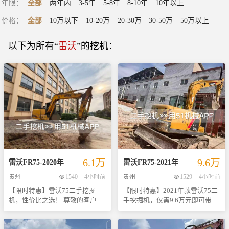
年限
：
全部
两年内
3-5年
5-8年
8-10年
10年以上
价格
：
全部
10万以下
10-20万
20-30万
30-50万
50万以上
以下为所有“
雷沃
”的
挖机
：
6.1万
9.6万
雷沃
FR75
-
2020
年
雷沃
FR75
-
2021
年
贵州
1540
4小时前
贵州
1529
4小时前
【限时特惠】雷沃75二手挖掘
【限时特惠】2021年款雷沃75二
机，性价比之选！ 尊敬的客户
手挖掘机，仅需9.6万元即可带
们： 我们诚挚地向您推荐这款性
走！ 尊敬的客户， 我们很高兴向
能卓越、维护良好的二手雷沃75
您推荐这款极具性价比的二手挖