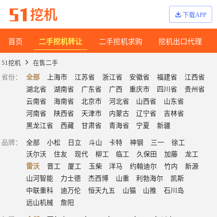
下载APP
首页
二手挖机转让
二手挖机求购
挖机出口代理
51挖机
在售二手
省份
：
全部
上海市
江苏省
浙江省
安徽省
福建省
江西省
湖北省
湖南省
广东省
广西
重庆市
四川省
贵州省
云南省
海南省
北京市
河北省
山西省
山东省
河南省
陕西省
天津市
内蒙古
辽宁省
吉林省
黑龙江省
西藏
甘肃省
青海省
宁夏
新疆
品牌
：
全部
小松
日立
斗山
卡特
神钢
三一
徐工
沃尔沃
住友
现代
柳工
临工
久保田
加藤
龙工
雷沃
晋工
厦工
玉柴
洋马
约翰迪尔
竹内
新源
山河智能
力士德
杰西博
山重
利勃海尔
凯斯
中联重科
迪万伦
恒天九五
山猫
山推
石川岛
远山机械
詹阳