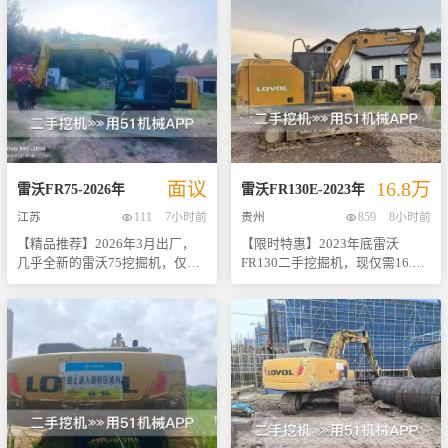
台机器自出厂以来仅有一位主人
此设备仅行驶了3万公里，处于最
能正常运作。 - **价格优势**：
想选择。 欢迎各位朋友莅临现场
使用，保养得当，工作时长仅为
佳工作状态，是小型工程项目的
为回馈广大客户支持，现以低于
试驾体验或来电咨询更多详情！
5200小时（实表），处于最佳工
理想选择。雷沃作为国内知名的
市场平均水平的价格出售，机会
我们承诺提供最优质的服务以及
作状态。它搭载了世界知名品牌
工程机械品牌之一，其产品以高
难得！ 欢迎各位老板亲临现场试
最具竞争力的价格，期待与您共
五十铃发动机与川崎液压系统，
效、耐用而著称，深受广大用户
驾体验或联系洽谈更多详情。数
创美好未来！ > *注：具体配置参
两大品牌强强联合，不仅动力强
好评。 - **核心优势**： - **低
量有限，先到先得，抓紧时间把
数及价格面议，请联系销售人员
劲、响应迅速，而且燃油经济性
使用里程**：总运行时间短，意
握住这次提升生产力的好机会
获取最新信息。*
好，运行稳定可靠。 该设备手续
味着机器磨损小，剩余使用寿命
吧！
齐全，包括但不限于购车发票、
长。 - **保养记录完整**：定期
面议
16.8万
合格证等重要文件一应俱全，让
进行专业维护，确保机械性能始
雷沃
FR75
-
2026
年
雷沃
FR130E
-
2023
年
您买得放心用得安心。无论是城
终处于巅峰状态。 - **操作简便
江苏
111
7小时前
贵州
859
8小时前
市基建还是乡村改造，无论是矿
**：人性化设计的操作界面让新
【精品推荐】2026年3月出厂，
【限时特惠】2023年底雷沃
山开采还是农田水利建设，这款
手也能快速上手，提高工作效
几乎全新的雷沃75挖掘机，仅使
FR130二手挖掘机，现仅需16.8
雷沃200都能轻松应对各种复杂工
率。 - **适应性强**：无论是城
用26小时，现位于山东潍坊，等
万元即可拉走！ 尊敬的客户们，
况，成为您工程项目的得力助
市建筑工地还是乡村道路建设，
待有识之士的青睐！ 【设备亮
我们荣幸地向您推荐这款性价比
手。 机会难得，欢迎各位老板来
都能轻松应对各种复杂工况。 -
点】 - **超低工作时长**：本机
极高的二手雷沃FR130挖掘机。
电咨询或实地考察！我们承诺提
**适用范围广泛**：适用于市政
自购买以来仅累计工作26小时，
作为市场上备受好评的小型挖掘
供最优质的服务及合理的价格，
工程、园林绿化、农田水利等多
相当于一台全新设备，性能稳定
机之一，它不仅拥有出色的性能
期待与您的合作！ 注：以上信息
个领域的小规模土方作业。 此
可靠。 - **品牌保障**：雷沃重
表现，还兼具了经济性和耐用
基于所提供描述撰写而成，具体
外，我们还提供全面的售后服务
工是中国领先的工程机械制造商
性，是建筑工地、农田改造等多
详情请以实际查看为准。
支持，包括但不限于技术咨询、
之一，以其卓越的技术和优质的
场景作业的理想选择。 - **品牌
配件供应等服务项目，确保每一
服务享誉国内外市场。选择雷
与型号**：雷沃FR130 - **出厂
位客户都能享受到无忧无虑的购