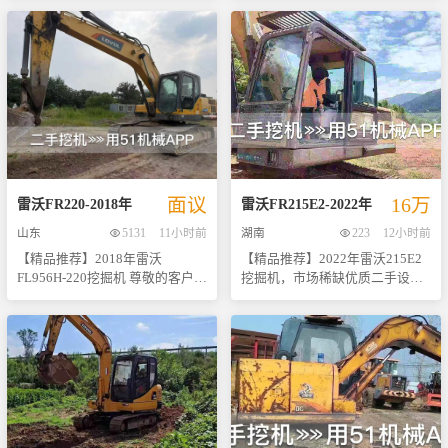
市场上备受好评的经典机型——
好帮手。该设备自出厂以来一直
行效果。此外，我们也非常乐意
阔；智能化控制系统让每一位操
2017年产雷沃80挖掘机。作为行
保持良好状态，发动机与变速箱
安排现场试驾体验，以便您做出
作者都能轻松上手，提高工作效
业内知名品牌的代表作之一，这
均为原厂配置，未曾更换或大
更加满意的选择。 选择我们就是
率。 - **维护方便**：日常保养
款设备不仅拥有出色的性能表
修，确保了其强大的动力输出和
选择了质量与服务的双重保障。
简单快捷，降低维修成本，延长
现，还以其稳定可靠的质量赢得
高效的作业效率。经过实际工作
如有任何疑问或需要进一步咨
使用寿命。 【适用范围广泛】 适
了众多用户的青睐。 - **卓越性
检验，这台挖机表现出色，动力
询，请随时联系我们。期待您的
用于城市基础设施建设、农田水
能**：采用高效节能的动力系统
强劲，无论是在挖掘、装载还是
垂询！ [联系方式] [**名称] [地址]
利改造、矿山开采等多个领域，
设计，确保在各种工况下都能发
平地作业时都能轻松应对各种挑
注：因库存变化较快，具体价格
是您施工项目中不可或缺的好帮
挥出最佳效能；先进的液压技术
战。 尤为值得一提的是，本车在
及配置请以最新报价为准。
手。 【售后服务保障】 购买本款
使得操作更加流畅精准。 - **良
使用过程中几乎没有出现过下排
二手挖掘机后，我们将提供全面
面议
16万
好维护记录**：本机为一手货
气现象，表明其内部机械结构保
的技术支持和贴心的售后跟踪服
雷沃
FR220
-
2018
年
雷沃
FR215E2
-
2022
年
源，自购买以来一直得到妥善保
养得当，密封性极佳。前任车主
务，确保您的投资物超所值。 机
山东
5131
11小时前
湖南
223
12小时前
养与定期检修，整体状况非常
对这台设备十分爱护，定期进行
会难得，数量有限，请尽快联系
【精品推荐】2018年雷沃
【精品推荐】2022年雷沃215E2
好。 - **超高性价比**：考虑到
维护保养，使得整机外观整洁如
我们获取更多详情或安排实地考
FL956H-220挖掘机 尊敬的客户：
挖掘机，市场稀缺优质二手设
其出色的使用状态以及合理的价
新，内部组件也处于最佳工作状
察！期待与您共创美好未来！ ---
非常荣幸向您推荐这款2018年产
备，现以16万多的超值价格面向
格定位（中几万元），对于寻求
态。选择这样一台经历过实战考
请注意，上述文案基于所提供信
的雷沃FL956H-220型二手挖掘
广大客户销售。本机为近期入库
高性价比二手工程机械的朋友来
验且得到精心照料的二手挖掘
息进行了适当扩展，并假设了一
机。作为国内知名的工程机械品
现货，支持随时现场验货，确保
说无疑是个绝佳的选择。 我们承
机，不仅能够帮助您节省初期投
些普遍适用于此类产品的特点。
牌，雷沃一直以其卓越的性能、
每一位买家都能亲眼见证其卓越
诺提供详尽的产品信息及现场试
资成本，还能保证长期稳定的回
如果需要更具体的信息或有其他
可靠的质量和优质的售后服务赢
品质。 - **高效作业**：雷沃
驾服务，让您能够全方位了解并
报率。 欢迎各位老板前来试驾体
特殊要求，请随时告知。
得了广大用户的信赖与好评。 本
215E2型号以其强劲的动力系统
亲身体验这台优秀机器的魅力所
验，相信它定能满足您的需求！
款设备自出厂以来仅有一位细心
和精准的操作性能闻名于业界，
在。数量有限，欢迎各位老板前
的车主使用，保养得当，车况极
适用于多种复杂工况下的挖掘任
来咨询洽谈！抓住机会，让您的