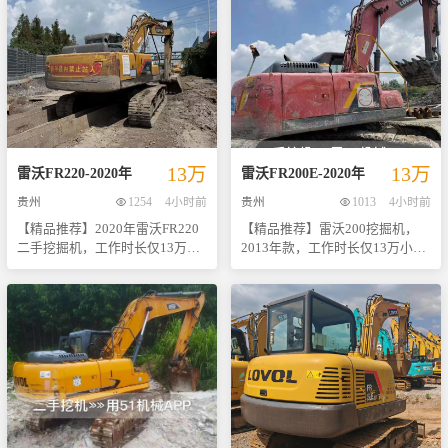
型挖掘机。作为市场上备受好评
机——2021年产雷沃75型挖掘
的小型挖掘机之一，雷沃75凭借
机。作为一款在市场上广受好评
其灵活的操作性和强大的挖掘能
的小型挖掘机，它不仅拥有出色
力赢得了众多用户的青睐。本机
的性能表现，还以其经济实惠的
总工作时长适中，经过专业团队
价格成为众多工程团队的理想选
严格检查与保养，确保每一处细
择。 - **生产年份**：2021年 -
节都处于最佳状态，无论是城市
**型号**：雷沃75 - **售价**：
建筑工地还是乡村基础设施建设
9.6万元 这款机器自出厂以来使用
都能轻松应对。 现仅需61,000元
频率适中，经过专业人员全面检
13万
13万
即可拥有这台高品质的施工利
查与维护，确保各项功能正常运
雷沃
FR220
-
2020
年
雷沃
FR200E
-
2020
年
器！机会难得，数量有限，欢迎
行，外观整洁无明显损伤。其紧
贵州
1254
4小时前
贵州
1013
4小时前
来电咨询或实地考察试驾体验。
凑的设计使得在狭窄空间内作业
【精品推荐】2020年雷沃FR220
【精品推荐】雷沃200挖掘机，
选择我们，让您的工程项目更加
更加灵活自如；强劲的动力系统
二手挖掘机，工作时长仅13万多
2013年款，工作时长仅13万小
高效顺利！ 联系人：[您的姓名]
则保证了高效稳定的工作效率。
小时，现超值优惠价拉走！ 尊敬
时，现特价优惠，诚邀您前来品
联系电话：[您的电话号码] 地
无论是城市基础设施建设还是农
的客户： 我们诚挚向您推荐这款
鉴！ 这款雷沃200挖掘机自2013
址：[具体位置] 期待与您共创辉
村土地平整项目，都能轻松应对
来自国内知名品牌的2020年产雷
年投入使用以来，凭借其卓越的
煌未来！ 注：以上价格为裸机
各种复杂工况需求。 现在购买还
沃FR220中型挖掘机。自上市以
性能和可靠的品质赢得了众多用
价，不含运费及税费等其他费
可享受免费送货上门服务（限部
来，雷沃系列以其卓越的性能、
户的信赖。经过专业团队精心维
用。
分地区），并提供一定期限内的
可靠的品质赢得了广大用户的信
护保养，整体状态极佳，无论是
售后保障支持。数量有限，先到
赖与好评。此款设备历经专业维
挖掘效率还是燃油经济性都表现
先得，请尽快联系我们获取更多
护保养，整体状况极佳，外观整
得十分出色，能够满足各种复杂
详情或预约看车时间吧！期待您
洁如新，内部机械结构运转正常
工况下的作业需求。 - **型号
的来电咨询，我们将竭诚为您服
无异响，确保了其高效稳定的作
**：雷沃200 - **生产年份**：
务。