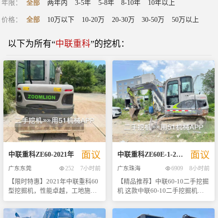
年限
：
全部
两年内
3-5年
5-8年
8-10年
10年以上
价格
：
全部
10万以下
10-20万
20-30万
30-50万
50万以上
以下为所有“
中联重科
”的
挖机
：
面议
面议
中联重科
ZE60
-
2021
年
中联重科
ZE60E-1
-
2020
年
广东东莞
252
7小时前
广东珠海
6909
8小时前
【限时特惠】2021年中联重科60
【精品推荐】中联60-10二手挖掘
型挖掘机，性能卓越，工地施工
机 这款中联60-10二手挖掘机，
首选！ 尊敬的客户们： 我们非常
累计工作时间仅为3000小时，处
荣幸地向您推荐这款2021年产的
于机械性能最佳状态。其动力系