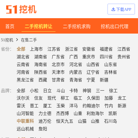
下载APP
首页
二手挖机转让
二手挖机求购
挖机出口代理
51挖机
在售二手
省份
：
全部
上海市
江苏省
浙江省
安徽省
福建省
江西省
湖北省
湖南省
广东省
广西
重庆市
四川省
贵州省
云南省
海南省
北京市
河北省
山西省
山东省
河南省
陕西省
天津市
内蒙古
辽宁省
吉林省
黑龙江省
西藏
甘肃省
青海省
宁夏
新疆
品牌
：
全部
小松
日立
斗山
卡特
神钢
三一
徐工
沃尔沃
住友
现代
柳工
临工
久保田
加藤
龙工
雷沃
晋工
厦工
玉柴
洋马
约翰迪尔
竹内
新源
山河智能
力士德
杰西博
山重
利勃海尔
凯斯
中联重科
迪万伦
恒天九五
山猫
山推
石川岛
远山机械
詹阳