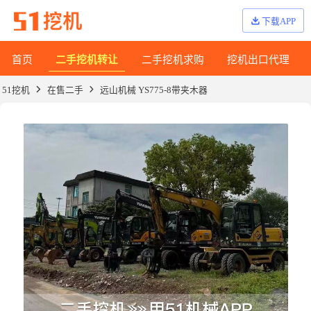
下载APP
首页
二手挖机转让
二手挖机求购
挖机出口代理
51挖机
在售二手
远山机械 YS775-8带夹木器