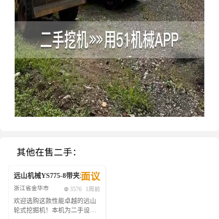
其他在售二手：
面议
远山机械
YS775-8带夹木器
-
2021
年
浙江省金华市
3576
1周前
欢迎选购这款性能卓越的远山
轮式挖掘机！本机为二手设