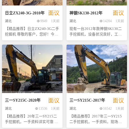
户就能全面了解车辆状况。更重
患，让您买得放心，用得安心。
要的是，我们的工作人员正在现
外观方面，本机车体保养得当，
面议
面议
场待命，可以随时为您提供更详
大件部分干爽漂亮，几乎看不到
日立
ZX240-3G
-
2010
年
神钢
SK130
-
2012
年
细的信息或安排实地考察。 经过
岁月留下的痕迹。整体成色良
湖北
9949
1天前
湖北
14204
1天前
专业团队精心维护保养，该机各
好，漆面光洁如新，给人以全新
【精品推荐】日立ZX240-3G二手
现有一台2012年款神钢SK130二
项功能均处于良好状态，无论是
的视觉享受。内部结构紧凑合
挖掘机 尊敬的客户，您好！今天
手挖掘机，设备状况良好，工作
挖掘力、操作灵活性还是燃油经
理，操作简便舒适，即便是长时
为您特别推荐一款性能卓越、性
时间记录详实。这台挖机累计使
济性都令人满意。对于追求性价
间作业也不会感到疲劳。 作为一
价比极高的二手挖掘机——2013
用小时数为5,800小时（具体以实
比高且希望快速投入使用的买家
款兼具性价比与实用性的二手挖
年产的日立ZX240-3G。这台机器
际读数为准），确保了其在长期
来说，这无疑是一个非常理想的
机，这台沃尔沃EC75绝对是您不
自投入使用以来一直保持着良好
使用中的可靠性和稳定性。 动力
选择。 数量有限，先到先得！如
可多得的好选择。现在就联系我
的工作状态，外观整洁美观，底
系统方面，该机型搭载了一台高
果您对这款临工LG80感兴趣，请
们了解更多详情吧！机会难得，
盘坚固耐用，是您进行各类土方
效的四缸直列水冷柴油发动机，
尽快联系我们获取更多信息吧！
先到先得哦~
工程的理想选择。 【车辆亮点】
型号可能为KOMATSU
我们将竭诚为您服务，期待与您
- **外观保养良好**：整机油漆
SAA4D92LE-5，额定功率约为76
的合作！
光亮如新，无明显划痕或锈蚀痕
千瓦，能够在各种复杂工况下提
迹，展现了车主对设备精心呵护
供强劲而稳定的动力输出。这款
的态度。 - **底盘状况优秀**：
发动机以其出色的燃油经济性和
面议
面议
经过专业检测，底盘结构完整，
低排放特性著称，不仅有助于降
三一
SY215C
-
2020
年
三一
SY215C
-
2017
年
无任何结构性损伤，保证了设备
低运营成本，同时也符合日益严
湖北
13536
1天前
湖北
16542
1天前
在复杂工况下的稳定性和安全
格的环保标准要求。 液压系统配
【精品推荐】20年三一SY215二
【精品推荐】2017年三一SY215
性。 - **核心部件干爽健康**：
置上，本机采用了高品质的变量
手挖掘机，一手资料详实可靠 这
二手挖掘机，一手资料，现场实
发动机舱内干净整洁，主要零部
柱塞泵及相应的高性能马达组
款2020年的三一SY215二手挖掘
拍！ 尊敬的客户： 您好！我们非
件均处于良好运行状态，确保长
合，保证了整机操作时响应迅