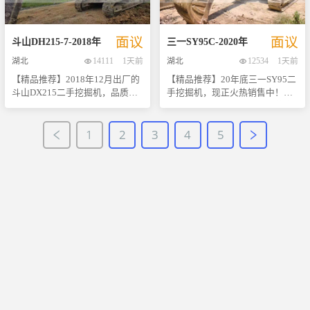
无明显损伤，内部机械结构运行
确保您购买前对产品有全面而准
频资料供您参考，欢迎随时联系
价比优势，定能成为您理想中的
中的理想选择之一。
顺畅，动力强劲稳定。 为了让您
确的认识。 斗山DH220以其高效
咨询更多详情或安排现场查看。
选择！ 期待您的光临！ [联系方
更加直观地了解这台机器的实际
稳定的工作性能、易于维护的特
这台三一SY215挖掘机以其出色
式] [地址]
面议
面议
状况，我们已准备了详尽的照片
点深受用户好评。本机经过专业
的性能表现和可靠的品质保证，
斗山
DH215-7
-
2018
年
三一
SY95C
-
2020
年
集以及操作视频资料，所有信息
人员仔细检查与保养，确保其核
定能成为您工程项目中的得力助
湖北
14111
1天前
湖北
12534
1天前
均来自于现场一手采集，绝对真
心部件如发动机、液压系统等均
手！
【精品推荐】2018年12月出厂的
【精品推荐】20年底三一SY95二
实可靠。无论从哪个角度来看，
处于最佳工作状态。外观虽有些
斗山DX215二手挖掘机，品质卓
手挖掘机，现正火热销售中！此
这都是一台性价比极高的二手挖
许使用痕迹但不影响正常使用，
越，性能稳定。这台设备自始至
款设备自出厂以来一直保持着良
机选择，非常适合正在寻找高效
内部结构坚固耐用，能够满足各
终由原车主精心维护，保养记录
好的工作状态，是您进行小型工
率施工工具的朋友。 如果您对这
种复杂工况下的作业需求。 选择
1
2
3
4
5
齐全，确保了其良好的工作状
程、市政建设的理想选择。我们
款小松PC360感兴趣或有任何疑
我们，不仅意味着选择了高质量
态。作为一款在市场上享有极高
提供详尽的图片和视频资料，让
问，请随时联系我们。我们将竭
的产品，更意味着拥有了全程无
声誉的品牌之一，斗山挖掘机以
您能够全方位了解这台挖机的实
诚为您提供更多详细信息，并安
忧的服务体验。立即联系我们获
其出色的耐用性和高效的工作效
际状况。目前该设备位于现场，
排实地考察。机会难得，好货不
取更多详情吧！机会难得，好货
率著称。此款DX215型号更是集
一手资料齐全，随时欢迎实地考
等人，赶快行动吧！
不等人哦！
成了先进的技术和人性化设计，
察。 - **品牌**：三一 - **型号
无论是城市基础设施建设还是乡
**：SY95 - **年份**：2020年底
村道路修缮等工程项目中都能发
- **特点**： - 操作灵活便捷，适
挥出色表现。 目前该机位于现场
合各种复杂地形作业。 - 维护保
待售，欢迎各位有意向的朋友前
养记录完整，确保了机器的良好
来实地考察或联系咨询更多详
运行状态。 - 配备先进的液压系
情。我们承诺提供最真实一手资
统，提高工作效率的同时降低了
料，让您全面了解车辆状况。机
能耗。 我们的专业团队将为您提
会难得，好货不等人！抓紧时间
供从咨询到售后的一站式服务体