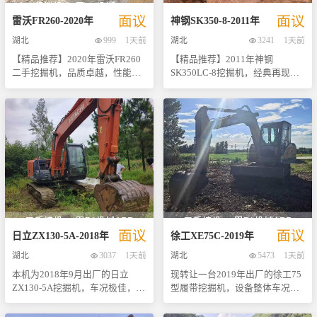
们已经准备好了详尽的第一手资
**：采用高效节能发动机，确保
况为准。
面议
面议
料供您参考，包括但不限于高清
在各种复杂工况下都能提供充沛
雷沃
FR260
-
2020
年
神钢
SK350-8
-
2011
年
实拍图片以及操作视频等，让您
的动力支持。 - **操作简便**：
湖北
999
1天前
湖北
3241
1天前
能够全方位了解这台挖机的具体
人性化设计的操作界面让驾驶更
【精品推荐】2020年雷沃FR260
【精品推荐】2011年神钢
情况。 对于追求高效作业、低成
加轻松自如，即使是初次使用者
二手挖掘机，品质卓越，性能稳
SK350LC-8挖掘机，经典再现，
本运营的朋友来说，这款三一
也能快速上手。 - **坚固耐用
定！ 尊敬的客户们，现在向您隆
性能卓越！ 尊敬的客户您好， 我
SY115绝对是一个不可多得的选
**：关键部件选用优质材料制造
重推荐一款来自雷沃重工的经典
们很高兴向您推荐这款经过精心
择。无论是城市改造项目还是农
而成，经过严格测试验证其长寿
之作——2020年产FR260型号二
维护、状态极佳的2011年款神钢
村基础设施建设，它都能轻松胜
命特性，即使面对恶劣环境也能
手挖掘机。该设备自出厂以来一
SK350LC-8二手挖掘机。作为市
任，并帮助您快速完成任务。 如
够保持良好状态。 - **维护便捷
直保持良好的工作状态，整体外
场上备受好评的经典型号之一，
果您对这款二手挖掘机感兴趣或
**：开放式结构便于日常检查与
观及内部结构均处于极佳水平，
它不仅拥有强大的作业能力，还
有任何疑问，请随时联系我们获
保养工作，大大减少了停机时
是您进行各类土方工程、矿山开
具备出色的燃油经济性和可靠
取更多信息。期待您的咨询与实
间，提高了工作效率。 随附详尽
采等作业的理想选择。 - **品牌
性。该设备自投入使用以来一直
地考察！ 注：以上所有信息均基
图片资料供您参考（详情请见附
保障**：作为国内知名工程机械
保持着良好的工作状态，并定期
于实际情况提供，欢迎各位老板
件），让您更直观地了解车辆状
品牌之一，雷沃以其过硬的产品
接受专业保养与检查，确保每一
前来验货洽谈。
况。此外，我们还提供完善的售
质量和完善的售后服务赢得了广
项功能都能正常运作。 为了让您
后服务体系，包括但不限于技术
面议
面议
大用户的信赖。 - **车况优良
更加直观地了解这台机器的实际
咨询、配件供应及定期回访等服
日立
ZX130-5A
-
2018
年
徐工
XE75C
-
2019
年
**：此台FR260经过专业人员全
状况，我们准备了详尽的照片资
务项目，旨在为您创造无忧使用
湖北
3037
1天前
湖北
5473
1天前
面检测与维护，确保各项功能正
料以及操作视频供您参考。从外
体验。 机会难得，数量有限！欢
本机为2018年9月出厂的日立
现转让一台2019年出厂的徐工75
常运行，无重大事故记录。 - **
观到内部结构，每一个细节都清
迎来电咨询或预约实地考察，我
ZX130-5A挖掘机，车况极佳，核
型履带挖掘机，设备整体车况精
信息透明**：我们提供详尽的照
晰可见，让您仿佛亲临现场般感
们将竭诚为您服务。期待与您的
心性能免检，随时可实地试机。
品，详图与实拍视频均已备齐，
片和视频资料供您参考，并且销
受其卓越品质。 无论是对于需要
合作，共创美好未来！ [联系方
设备预计工作小时数在3000至
随时可看机试车。 在核心配置方
售代表随时在线解答您的任何疑
高效施工工具的专业承包商还是
式] [地址] [**名称] 注：以上信息