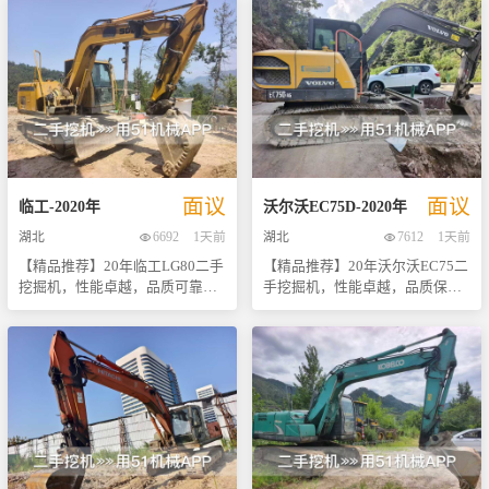
5000小时之间，正处于黄金使用
面，该设备可能搭载知名品牌低
问，真正做到让您买得放心、用
寻找性价比高二手设备的投资人
基于现有资料整理，具体参数以
期。 动力方面，本机预计搭载经
排放环保发动机，额定功率预计
得舒心。 - **现场直售**：目前
来说，这都是一次不容错过的好
实物为准。
典的五十铃涡轮增压发动机，额
在40至50千瓦之间，动力输出强
机器存放于指定地点，欢迎各位
机会。现在就联系我们获取更多
定功率约66千瓦，动力强劲且燃
劲且燃油经济性极佳。液压系统
有兴趣的朋友前来实地考察体
详情吧！我们将竭诚为您提供最
油经济性优异。液压系统采用日
方面，预计配备高效能主泵与精
验，亲身体验其强大动力与灵活
优质的服务体验。
立原装高效液压泵与液压马达，
密主控阀，液压马达能提供卓越
操控性。 无论是初次创业还是扩
动作连贯、微操精准，复合动作
的回转与行走驱动力，确保复合
大业务规模，这台性价比超高的
协调性极佳，大幅提升作业效
动作连贯流畅，微操性能优异。
雷沃FR260都将是你不可或缺的
率。 作为日立经典机型，130-5A
关于使用时长，根据同年份设备
好帮手。机会难得，赶快联系我
面议
面议
以皮实耐用、保值率高著称。本
工况推断，实际工作时间预计在
们预约看车吧！期待与您共创美
临工
-
2020
年
沃尔沃
EC75D
-
2020
年
机结构完好，底盘件磨损轻微。
3000至5000小时左右，正处于黄
好未来！
湖北
6692
1天前
湖北
7612
1天前
我们已准备详尽的实物图片与操
金车况期。 徐工75系列素以皮实
【精品推荐】20年临工LG80二手
【精品推荐】20年沃尔沃EC75二
作视频，全方位展示设备真实状
耐用、高效省油著称，其加强的
挖掘机，性能卓越，品质可靠！
手挖掘机，性能卓越，品质保
态。无论是土方还是市政建设，
底盘与工作装置极大提升了重载
尊敬的客户您好！我们诚挚地向
证！ 这台20年的沃尔沃EC75挖
这款性能卓越的日立130-5A都是
作业能力，是市政建设、土方工
您推荐这款2010年产的临工LG80
掘机，以其出色的耐用性和高效
您的理想选择，欢迎联系看车！
程及农田改造的理想选择。设备
二手挖掘机。作为一款在市场上
的作业能力，在众多工程机械中
保养良好，无漏油渗油现象，接
广受好评的经典机型，它不仅拥
脱颖而出。自出厂以来，它一直
手即可直接进场干活。诚意出
有出色的作业效率，而且在耐用
保持着极佳的工作状态，无论是
售，欢迎联系索取资料或预约看
性和维护成本方面表现优异。 此
挖掘、装载还是破碎等复杂工况
机！
款设备为一手资料，所有信息真
下，都能轻松应对，展现出色的
实可靠。我们提供详尽的图片和
稳定性和可靠性。其核心部件均
视频资料供您参考，让您足不出
经过严格检测，确保无任何隐