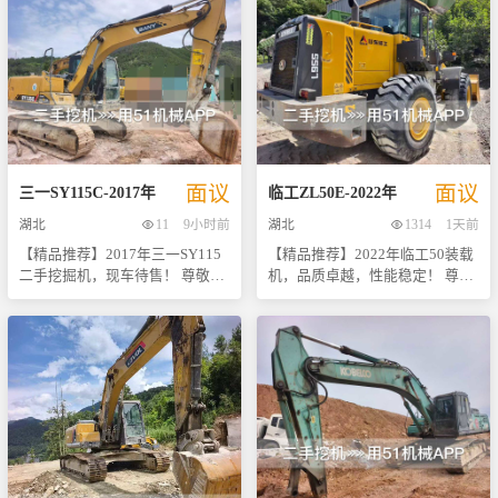
——2020年产山东临工LG75-9小
30装粮王铲车。该设备专为农业
型液压挖掘机。这台设备自出厂
及轻型工业环境设计，以其出色
以来一直保持良好运行状态，累
的装载能力和灵活的操作性赢得
计工作时长适中，经过专业团队
了市场的广泛好评。 - **卸载高
严格检测与维护保养，确保各项
度**：本款铲车的最大卸载高度
性能指标均达到优良标准。 作为
可达4.5米，无论是堆垛还是装卸
国内知名工程机械品牌之一，临
都能轻松应对，极大提升了工作
工以其卓越品质和可靠性能赢得
效率。 - **车况介绍**：这台二
了广大用户信赖。本款75型号挖
手铲车保持了非常好的工作状
面议
面议
掘机采用高效节能发动机，动力
态，经过专业团队细致检查与维
三一
SY115C
-
2017
年
临工
ZL50E
-
2022
年
强劲且燃油经济性好；加强型结
护，确保每一项功能均处于最佳
湖北
11
9小时前
湖北
1314
1天前
构设计保证了整机稳定性和耐用
运行水平。 - **现货供应**：目
【精品推荐】2017年三一SY115
【精品推荐】2022年临工50装载
度；宽敞舒适的驾驶室配置先进
前此款设备已在本地仓库备货充
二手挖掘机，现车待售！ 尊敬的
机，品质卓越，性能稳定！ 尊敬
操作系统，极大提升了操作员的
足，可随时安排看车试驾，让您
客户您好， 我们非常荣幸地向您
的客户： 我们很高兴向您推荐这
工作效率与舒适度。 此外，我们
快速拥有心仪的装备。 - **性价
推荐这款2017年产的三一SY115
款2022年生产的临工50型装载
还提供全面周到的售后服务支
比高**：考虑到其优良的工作性
二手挖掘机。作为市场上备受好
机。作为国内工程机械行业的佼
持，包括但不限于免费送货上门
能和合理的售价，对于追求效率
评的小型挖掘机之一，它不仅拥
佼者之一，临工品牌以其可靠的
（限部分地区）、一年内非人为
与成本控制并重的用户来说，绝
有卓越的工作性能，而且在维护
质量和高效的作业能力赢得了广
损坏保修等优惠条件。选择我们
对是物超所值的选择。 欢迎各位
保养方面也表现得十分出色。 本
大用户的信赖与好评。此款50装
的产品，就是选择了安心与放
有意向的朋友前来实地考察体
台设备目前位于现场，由原车主
载机更是集成了临工多年的技术
心！ 机会难得，欢迎各位新老顾
验，相信它定能满足您的需求。
一手持有至今，使用过程中得到
沉淀与创新成果，无论是从动力
客来电咨询或实地考察洽谈合作
数量有限，先到先得，喜欢就赶
了良好的照料与定期的专业保
系统、操控性还是耐用度方面都
事宜。期待您的光临！ 注：以上
快行动吧！我们将竭诚为您服
养，确保了其机械状态良好。我
表现得极为出色。 - **强劲动力
信息仅供参考，请以实际看车情
务，期待与您的合作！