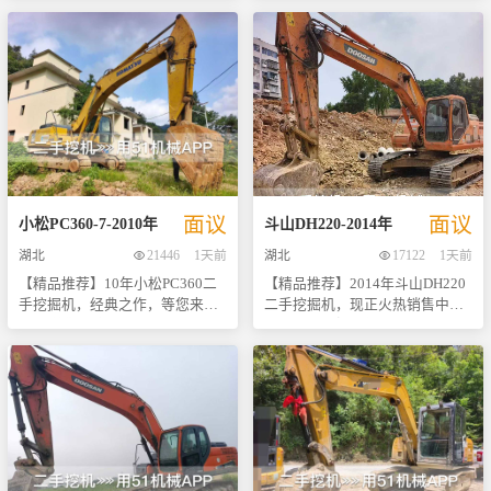
机，工作时间仅3000小时，整体
常荣幸向您推荐这款性能卓越、
时间高效作业无忧。 【适用场
速、动作平滑。此外，先进的负
状况良好，性能稳定。设备搭载
状态极佳的2017年三一SY215二
景】 适用于城市建筑拆除、道路
载感应技术使得机器能够根据实
了高效的康明斯B5.9-C发动机，
手挖掘机。此设备自出厂以来一
桥梁建设、矿山开采等多种施工
际作业需求自动调节油流量，从
最大功率可达129kW，动力强劲
直由专业团队维护保养，确保了
环境，无论是小规模的家庭装修
而达到最佳工作效率的同时有效
且燃油经济性优异。液压系统方
其良好的工作状态和长久使用寿
还是大规模的基础设施项目都能
节省能源消耗。 作为一款久经市
面，配备了先进的变量柱塞泵和
命。作为国内领先的工程机械品
轻松应对。 现在购买还可享受我
场考验的经典中型挖掘机，神钢
高品质的液压马达，确保了操作
牌之一，三一重工以其稳定可靠
们提供的免费运输服务及一定期
SK130具备以下几大显著优势： -
的精准与高效。 主要优点和特
的产品质量和周到细致的服务赢
限内的质量保证，机会难得，欢
高效节能：通过优化设计的动力
色： - **卓越的动力性能**：康
得了广大用户的信赖与好评。 该
迎来电咨询或直接到店体验！让
传输路径以及智能控制系统，实
明斯B5.9-C发动机提供充足的动
款SY215型号挖掘机采用先进的
这款优质的日立ZX240-3G成为您
现了更低的油耗水平。 - 强劲耐
面议
面议
力输出，无论是挖掘还是装载作
液压系统设计，操作灵活便捷，
事业成功的得力助手吧！
用：采用高强度钢材制造的关键
小松
PC360-7
-
2010
年
斗山
DH220
-
2014
年
业都能轻松应对。 - **高效节能
能够轻松应对各种复杂工况下的
结构件，配合精密加工工艺，确
湖北
21446
1天前
湖北
17122
1天前
**：优化的液压系统设计不仅提
作业需求。同时，它还配备了强
保了机身坚固耐久。 - 操作便
【精品推荐】10年小松PC360二
【精品推荐】2014年斗山DH220
升了工作效率，还显著降低了油
劲的动力装置以及坚固耐用的结
捷：人性化驾驶舱布局与多功能
手挖掘机，经典之作，等您来
二手挖掘机，现正火热销售中！
耗，为用户节省运营成本。 - **
构件，即使在恶劣环境下也能保
显示屏相结合，极大提升了驾驶
鉴！ 尊敬的客户们，我们非常荣
这台设备自投入使用以来，一直
坚固耐用**：采用高强度钢材制
持高效稳定的运行表现。此外，
员的工作舒适度和安全性。 - 维
幸地向您推荐这款2013年产的小
保持着良好的工作状态，是您工
造的工作装置及底盘结构，能够
宽敞舒适的驾驶室设计有效减轻
护简便：开放式侧门设计便于日
松PC360二手挖掘机。作为工程
程作业的理想选择。我们提供详
承受各种恶劣工况下的考验。 -
了驾驶员的工作强度，提高了工
常检查与保养，减少了停机时间
机械行业的知名品牌之一，小松
尽的图片和视频资料，让您足不
**舒适的操作环境**：宽敞舒适
作效率。 目前该设备位于本地仓
并延长了使用寿命。 总之，这台
以其卓越的质量、出色的性能和
出户也能全方位了解机器的实际
的驾驶室配备空调系统，有效减
库内，欢迎各位新老顾客前来实
状态优良的二手神钢SK130挖掘
长久耐用性赢得了全球用户的广
状况。更重要的是，我们的团队
少驾驶员疲劳感；同时，良好的
地考察试驾。我们将为您提供详
机凭借其卓越的技术性能、可靠
泛认可。本台设备自使用以来一
成员就在现场，随时准备为您提
视野设计使得操作更加安全便
尽的一手资料，并承诺所有信息
的品质保障以及合理的价格定
直保持良好维护状态，外观整洁
供第一手信息，解答任何疑问，
捷。 我们提供了详细的图片和视
真实可靠。相信凭借其出色的性
位，无疑是中小型土木工程项目