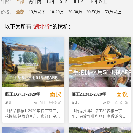
年限
：
全部
两年内
3-5年
5-8年
8-10年
10年以上
价格
：
全部
10万以下
10-20万
20-30万
30-50万
50万以上
以下为所有“
湖北省
”的
挖机
：
面议
面议
临工
LG75F
-
2020
年
临工
ZL30E
-
2020
年
湖北
1544
9小时前
湖北
424
9小时前
【精品推荐】2020年临工75二手
【精品推荐】临工30装粮王铲
挖掘机 尊敬的客户，您好！今天
车，高效作业利器！ 尊敬的客户
为您特别推荐一款市场口碑极
们，您好！我们荣幸地向您推荐
佳、性价比超高的二手挖掘机
这款性能卓越、品质可靠的临工