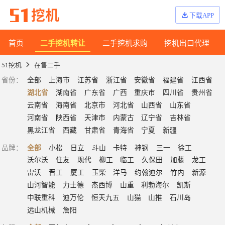
下载APP
首页
二手挖机转让
二手挖机求购
挖机出口代理
51挖机
在售二手
省份
：
全部
上海市
江苏省
浙江省
安徽省
福建省
江西省
湖北省
湖南省
广东省
广西
重庆市
四川省
贵州省
云南省
海南省
北京市
河北省
山西省
山东省
河南省
陕西省
天津市
内蒙古
辽宁省
吉林省
黑龙江省
西藏
甘肃省
青海省
宁夏
新疆
品牌
：
全部
小松
日立
斗山
卡特
神钢
三一
徐工
沃尔沃
住友
现代
柳工
临工
久保田
加藤
龙工
雷沃
晋工
厦工
玉柴
洋马
约翰迪尔
竹内
新源
山河智能
力士德
杰西博
山重
利勃海尔
凯斯
中联重科
迪万伦
恒天九五
山猫
山推
石川岛
远山机械
詹阳