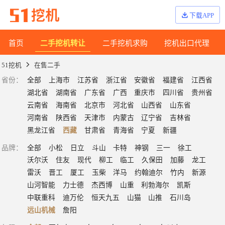
下载APP
首页
二手挖机转让
二手挖机求购
挖机出口代理
51挖机
在售二手
省份
：
全部
上海市
江苏省
浙江省
安徽省
福建省
江西省
湖北省
湖南省
广东省
广西
重庆市
四川省
贵州省
云南省
海南省
北京市
河北省
山西省
山东省
河南省
陕西省
天津市
内蒙古
辽宁省
吉林省
黑龙江省
西藏
甘肃省
青海省
宁夏
新疆
品牌
：
全部
小松
日立
斗山
卡特
神钢
三一
徐工
沃尔沃
住友
现代
柳工
临工
久保田
加藤
龙工
雷沃
晋工
厦工
玉柴
洋马
约翰迪尔
竹内
新源
山河智能
力士德
杰西博
山重
利勃海尔
凯斯
中联重科
迪万伦
恒天九五
山猫
山推
石川岛
远山机械
詹阳