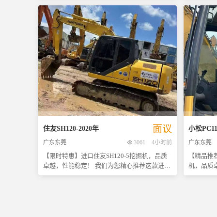
型，它不仅继承了沃尔沃一贯的高品质制造工
受青睐的
艺，还经过了严格的质量检测，确保每一个关
高效的工
键部件都处于最佳状态，大件不漏油，车况免
不仅外观
检，让您购买后即可放心使用。 特别值得一提
——发动
的是，该挖掘机拥有极其坚固耐用的底盘设
佳状态，
计，即使在恶劣的工作环境下也能保持出色的
久稳定的作业能力。 
稳定性与可靠性。这意味着，在未来几年内您
新的程度
几乎不需要额外投入维修或更换零件的成本，
复杂工况
大大降低了运营成本，提高了工作效率。 现在
费用即可
正是入手这款高性价比二手挖机的最佳时机！
成本开支。 对于追求性价比与品质并重
价格实惠，机会难得，请尽快联系我们预约看
来说，这
车吧！好货不等人，错过不再有！
这款斗山
通过私信
面议
住友
SH120
-
2020
年
小松
PC11
咨询，并希望
广东东莞
3061
4小时前
广东东莞
均基于现
准。欢迎
【限时特惠】进口住友SH120-5挖掘机，品质
【精品推荐
卓越，性能稳定！ 我们为您精心推荐这款进口
机，品质卓越，性
住友SH120-5二手挖掘机。作为市场上备受好
挖掘机自
评的经典机型之一，它以其出色的耐用性和高
态，外观
效的工作效率赢得了众多用户的青睐。本机采
迹，整体
用先进的液压系统搭配高品质带阀设计，确保
它经过了
了操作过程中的精准控制与流畅体验。经过专
以直接投