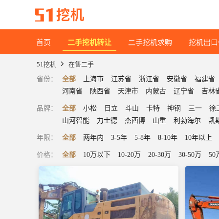
首页
二手挖机转让
二手挖机求购
挖机出口
51挖机
在售二手
省份
：
全部
上海市
江苏省
浙江省
安徽省
福建省
河南省
陕西省
天津市
内蒙古
辽宁省
吉林
品牌
：
全部
小松
日立
斗山
卡特
神钢
三一
徐
山河智能
力士德
杰西博
山重
利勃海尔
凯
年限
：
全部
两年内
3-5年
5-8年
8-10年
10年以上
价格
：
全部
10万以下
10-20万
20-30万
30-50万
5