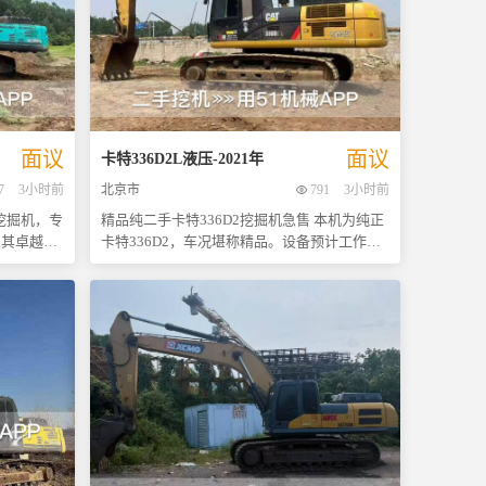
面议
面议
卡特
336D2L液压
-
2021
年
7
3小时前
北京市
791
3小时前
手挖掘机，专
精品纯二手卡特336D2挖掘机急售 本机为纯正
以其卓越的
卡特336D2，车况堪称精品。设备预计工作小
项目中赢得
时数在合理区间，具体以实际表显为准。动力
论是挖掘、
强劲，可能搭载卡特C9.3型电控发动机，额定
，确保工作
功率约220kW，提供卓越挖掘力与优异燃油经
济性。 液压系统方面，预计配备卡特原装高性
件一滴油不
能液压泵与液压马达，主阀响应迅速，复合动
性。特别值
作流畅。液压系统极佳，动作精准高效，完美
佳，几乎与
匹配各类重载工况。 设备核心优势显著：大
用寿命，也
臂、小臂及底盘等大件状态漂亮，无开裂变
形；全车滴油不漏，管路密封性极佳，彻底免
绝对是一次
去后期漏油维护烦恼。整车保养到位，到手直
实惠，感兴
接进工地干活，无需额外添钱整备。 本机性价