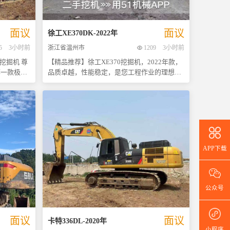
即行
比极高，价格非常合适，是您创收的得力助
！联系我们
手。诚心购买请看车，好机不等人！
。期待您的
面议
面议
徐工
XE370DK
-
2022
年
5
3小时前
浙江省温州市
1209
3小时前
掘机 尊
【精品推荐】徐工XE370挖掘机，2022年款，
荐一款极具
品质卓越，性能稳定，是您工程作业的理想选
神钢330
择！ 这台徐工XE370挖掘机自2022年投入使用
性能、稳定
以来，始终保持良好状态，定期进行专业维护
众多工程机
保养，确保了设备的高效运行。作为国内工程
中的得力助
机械领域的佼佼者，徐工品牌以其过硬的质量
和先进的技术赢得了广大用户的信赖与好评。
出厂般光彩
本机采用高强度结构设计，适应各种复杂工
饰精美整
况；动力强劲且燃油经济性好，能够有效降低
APP下载
提供了舒适
运营成本；宽敞舒适的驾驶室配置人性化操作
动机运转平
系统，让操作更加轻松自如。 我们诚邀各位客
长时间高效
户莅临现场看车试驾，亲身体验这款挖机的强
盘结构坚固
大魅力。价格方面非常灵活，可根据实际情况
公众号
持在八成新
协商确定，保证让您满意而归。机会难得，欢
况下的使用
迎来电咨询或预约参观，期待与您的合作！
面议
面议
卡特
336DL
-
2020
年
了售价，使
小程序