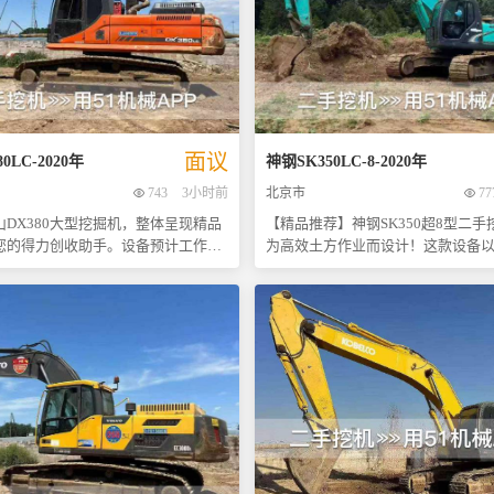
面议
80LC
-
2020
年
神钢
SK350LC-8
-
2020
年
743
3小时前
北京市
77
山DX380大型挖掘机，整体呈现精品
【精品推荐】神钢SK350超8型二
您的得力创收助手。设备预计工作时
为高效土方作业而设计！这款设备
金期，性能极其稳定。动力方面，预
性能和可靠的稳定性，在众多施工
性能大排量发动机，输出功率强劲，
了广泛赞誉。其动作协调有力，无
性与爆发力俱佳；液压系统预计配备
装载还是平整地面，都能轻松应对
压泵与液压马达，与动力完美匹配，
效率最大化。 本机维护得当，核心部件如发动
效，复合操作流畅无卡顿。 本机最
机、液压泵等均保持良好状态，“大
于卓越的机械素质。核心三大件状态
漏”，彰显了其出色的密封性和耐用
仅外观漂亮，更是做到滴油不漏，动
得一提的是，该挖机的底盘状况极
液压响应毫无衰减。底盘系统日常保
新车无异，这不仅延长了机器的使
磨损极小，呈现9成新状态，行走有
大大减少了日常维护成本。 对于追求性价比同
回家直
时又注重品质保障的买家来说，这
即可满负荷开工，为您省下大笔整备
不容错过的好机会。目前售价非常