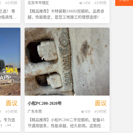
2
4小时前
北京市市辖区
1458
4小时前
，真正做到
选！ 尊
【精品推荐】卡特彼勒336D2挖掘机，品质卓
高质量设备
越，性能稳定，是您工地施工的理想选择！ 此
黄蜂都是您
设备于
款二手336D2挖掘机，整体车况极佳，外观保
来电咨询或
00小时，处
养得当，大件结构完好无损，不仅美观而且滴
体
人一手车
油不漏，彰显出其良好的维护状态。液压系统
亲自操作并
表现优异，操作灵敏度高，无论是挖掘力还是
*品
灵活性都保持在最佳水平，确保了高效的工作
的工程机械
效率与长久的使用寿命。 经过专业团队的全面
进的技术而
检查与评估，本机各项指标均达到行业高标准
厂家标准进
要求，能够满足各种复杂工况下的作业需求。
查，让您买
更重要的是，我们提供的价格极具竞争力，性
*：主要在
价比超高，让您无需额外投入即可直接投入使
况对机器造
用，快速回本。 选择我们的二手挖机，就是选
整体外观保
择了可靠性和经济性的完美结合。欢迎来电咨
新。 -
询或实地考察，我们将竭诚为您服务！立即行
等关键组件
动吧，好机会不容错过！
面议
面议
小松
PC200
-
2020
年
土
9
4小时前
广东东莞
939
4小时前
都能轻松
作效率的同
机，专为追
【精品推荐】小松PC200二手挖掘机，配备45
节市，欢迎
*品
节通用链条，性能卓越，经久耐用。这款挖机
会不容错
神钢挖掘机
以其高效的工作能力和可靠的稳定性，在众多