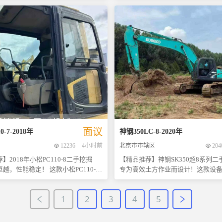
过，期待与您的合作！ 注：具体价格及更多详
品牌之一，斗山以其出色的稳定性和
以其出色的性能、耐用性和低维护
情，请联系我们的销售顾问获取最
作效率赢得了广泛好评。此款DX380
全球用户的广泛认可。这款SK350
保养良好，更重要的是其核心部件
合了多项先进技术于一身，是中大
机、液压泵及主控阀三大件均处于最
的理想选择。 - **车况介绍**：本
运行顺畅无滴漏现象，保证了机器长
钢SK350挖机经过严格检测，整体
底盘部分更是达到了九成
外观整洁无明显损伤；发动机运转
，结构坚固耐用，能够轻松应对各种
液压系统反应灵敏迅速，所有关键
下的挑战。购买后无需额外投入维修
良好工作状态，保证了设备的高效率运
直接投入工地使用，大大节省了您的
**适用场景广泛**：无论是城市建
的朋友
路桥梁建设还是矿山开采等复杂工
绝对是一次难得的好机会！如果您对
型都能展现出色的表现力，轻松应
DX380感兴趣或有任何疑问，请随时
战。 - **投资价值高**：相较于全
联系我们获取更多详情。期待着您的
言，本款二手神钢SK350不仅价格
面议
0-7
-
2018
年
神钢
350LC-8
-
2020
年
能尽快为您服务！ 注：所有信息
而且立即可用，无需等待交货期，
12236
4小时前
北京市市辖区
204
有资料提供，具体状况请以实物为
产即可产生效益。 如果您正在寻找一款性价比
实地考察试机！
高的高品质二手挖掘机，请不要错
】2018年小松PC110-8二手挖掘
【精品推荐】神钢SK350超8系列
会！欢迎感兴趣的朋友随时联系我
能稳定！ 这款小松PC110-8
专为高效土方作业而设计！这款设
详情或预约现场看车。好货不等人
2018年以来一直保持着良好的工作状
的性能和可靠的稳定性赢得了广大
行动吧！
大件保养得当，几乎无明显磨损痕
睐。它不仅拥有协调有力的动作表
1
2
3
4
5
呈现非常漂亮的外观。更重要的是，
各种工况下都能展现出色的工作效
全面的专业检测，机械状况优秀，可
的是，经过专业检测，本机大件部
入到各种工地使用中去，无需担心任
佳，无任何渗漏现象，让您使用更