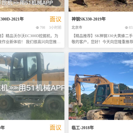
。高性价比精品车况，助您高效施
趣的朋友请尽快联系，好货不等人哦！ 立
随时看车详谈！
动吧，让您的工程事业更上一层楼
了解更多详情或预约现场试驾体验
面议
300D
-
2021
年
神钢
SK330
-
2019
年
来电垂询！
798
3小时前
北京市
85
】精品沃尔沃EC300D挖掘机，为
【精品推荐】SK神钢330大黄蜂二手挖
体验！ 我们很高兴向您推荐
敬的客户，您好！今天向您隆重推
护的沃尔沃EC300D二手挖掘机。
性价比与实用性的二手挖掘机——SK
上备受好评的新款车型之一，它不仅
大黄蜂。此款设备以其卓越的工作
的性能表现，而且车况极佳，大件部
的运行状态以及出色的耐用性，在
现象，经过严格检测确保质量无忧。
械中脱颖而出，成为众多施工项目
一提的是其坚固耐用的底盘设计，即
手。 【车况介绍】 - **外观**：整体保存状况
几年内也能保持良好状态，无需额外
极佳，车身颜色鲜艳亮丽，犹如刚
成本，真正实现了经济与实用性的完
夺目。 - **内饰**：驾驶舱内部装
洁，操作界面布局合理，为驾驶员
，这款设备都能轻松应对各种复杂工
的操作环境。 - **机械性能**：发
提高工作效率的同时降低运营成本。
稳有力，无任何渗漏现象，确保了
入手的最佳时机——价格优惠力度空
作业的需求。 - **底盘情况**：底
难得，先到先得，请尽快联系我们了
可靠，磨损程度轻微，经评估约保
情或预约现场考察吧！联系电话：[请
左右的状态，能够满足各种复杂工
电话号码]。期待您的咨询，让我们一
要求。 【价格优势】 考虑到其优良的品质和几
面议
0
年
临工
-
2018
年
作共赢的美好未来！
乎全新的使用体验，我们特别调整