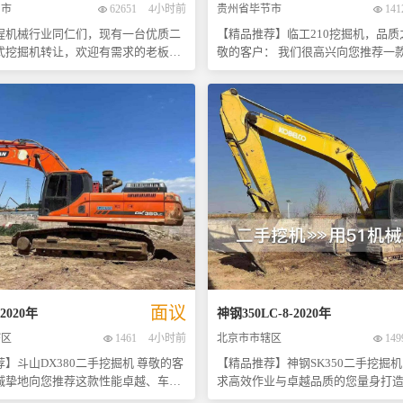
州市
62651
4小时前
贵州省毕节市
141
之远低于市场同类产品的新机价格
物超所值！ 无论您是寻求提高工作效率的专业
程机械行业同仁们，现有一台优质二
【精品推荐】临工210挖掘机，品质之
承包商，还是希望以较低成本获得
式挖掘机转让，欢迎有需求的老板前
敬的客户： 我们很高兴向您推荐一款极具性价
的小型企业主，这款SK神钢330大
该设备整体状况良好，可现场看车试
比的二手挖掘机——临工210。这台
不可多得的选择。数量有限，欢迎
后再做决定。 此款新源轮挖累
2018年出厂，累计工作时长仅为90
亲临现场考察试驾，期待您的光临！ 注：具
间约为3000小时（具体以实际读数为
于其生命周期的最佳状态。作为个
成交条件请详询销售顾问。
于机械性能最佳时期。其动力系统搭
源，该机从购买至今一直由原车主
可靠的发动机，预计为康明斯系列，
精心维护，确保了机械性能稳定可靠。 - *
，能够提供充沛的动力支持，无论是
牌优势**：山东临工是国内外知名
地形还是高强度作业环境都能轻松应
制造商之一，以其卓越的质量和先
，该机型配备了先进的液压系统，包
闻名。 - **保养情况**：全程按照
的液压泵与响应灵敏的液压马达组
行定期保养，所有维修记录完整可
了整机在操作过程中拥有出色的稳定
得放心、用得安心。 - **使用环境*
，大大提升了工作效率。 作为一款
贵州毕节地区作业，避免了恶劣工
施工效率而设计的专业设备，这台新
成的过度损耗。 - **外观状况**：
仅具备强大的挖掘能力，而且移动迅
持良好，无明显磕碰痕迹，漆面光洁如
灵活，特别适合城市道路维修、园林
**核心部件**：发动机、液压系统
面议
2020
年
神钢
350LC-8
-
2020
年
场景应用。其坚固耐用的结构设计加
均运行正常，动力强劲且响应迅速。 无论是
辖区
1461
4小时前
北京市市辖区
149
护保养的特点，使得长期使用成本得
方开挖还是矿山开采，这款临工210
，是您投资的理想选择之一。 我们
应对各种复杂工况，帮助您提高工
斗山DX380二手挖掘机 尊敬的客
【精品推荐】神钢SK350二手挖掘
各位莅临现场考察体验，相信它定能
时降低运营成本。现位于贵州省毕
诚挚地向您推荐这款性能卓越、车况
求高效作业与卓越品质的您量身打造！ - *
高标准要求！
各位老板前来实地考察试驾！好机
手斗山DX380挖掘机。作为市场上备
牌优势**：作为行业内的佼佼者，