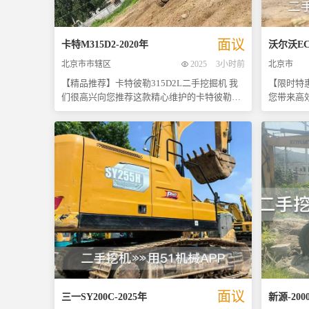
整，直到双方满意为止。机会难得，先到先
添钱成本
得，抓紧时间联系我们吧！ 注：所有信息真实
工，欢迎
有效，图片可提供现场实拍视频或照片供参
面议
卡特
M315D2
-
2020
年
沃尔沃
EC
考。期待您的来电咨询，共创双赢未来！
北京市市辖区
2025
3小时前
北京市
【精品推荐】卡特彼勒315D2L二手挖掘机 我
【限时特惠
们很高兴向您推荐这款精心维护的卡特彼勒
您带来高效作业新
315D2L二手挖掘机。作为一款专为土方工程设
这款精心维
计的经典机型，它不仅拥有卓越的工作性能，
作为市场
还具备极高的可靠性和耐用性。本机自始至终
拥有出色
保持原厂状态，未经过任何非官方改造或重大
位无漏油
维修，确保了其纯正血统与优异品质。 - **保
特别值得
养记录完整**：前任车主严格按照制造商建议
使在未来
进行定期保养，所有关键部件均处于最佳工作
投入维修
状态。 - **底盘状况良好**：底盘部分磨损轻
美结合。 无论是土方工程、矿山开采还是城市
微，几乎达到9成新标准，这表明该设备在使
建设项目
用过程中得到了妥善保护。 - **核心组件稳定
况，助您
可靠**：包括发动机在内的各大件均无泄漏现
现在正是
象发生，证明其内部密封性能优秀，能够长时
前！机会
间稳定运行而无需频繁检修。 - **作业表现优
解更多详
异**：无论是在挖掘力还是操控灵活性方面，
填写实际
面议
三一
SY200C
-
2025
年
新源
-
200
都能满足各类施工现场的需求，保证高效完成
起开启合