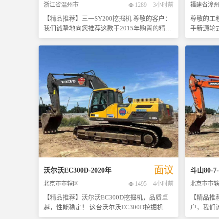
浙江省温州市
1289
3小时前
福建省漳
任务。 选择这样一台经过时间考验且维护得当
的卡特彼勒315D2L二手挖掘机，不仅能大幅降
【精品推荐】三一SY200挖掘机 尊敬的客户：
尊敬的工
低您的采购成本，还能让您享受到与新车相近
我们诚挚地向您推荐这款于2015年购置的精品
手新源轮
的操作体验和工作效率。立即联系我们了解更
二手三一SY200挖掘机。自购买以来，该设备
来咨询。
多详情吧！
一直得到精心维护与定期保养，确保了其优良
驾，确保您满意
的工作状态和长久的使用寿命。无论是外观还
计工作时
是内部机械结构，都保持得相当完好，几乎可
准），处
以媲美新车。 三一重工作为国内领先的工程机
载了高效
械制造商之一，其产品以高效、耐用著称。这
功率强劲
款SY200型号挖掘机也不例外，它拥有强大的
面对复杂
挖掘力和平稳的操作性能，在各种复杂工况下
对。此外
均能表现出色。非常适合用于建筑施工、矿山
括高性能
开采以及市政工程等多个领域。 为了让您更加
合，确保
放心地选择我们的设备，我们提供现场看车及
性和灵活性
试机服务，让您亲身体验其卓越性能。同时，
专为提高
我们也非常乐意就价格问题与您进行友好协
源轮挖不
商，力求达成双方满意的交易条件。 机会难
速、转向
面议
沃尔沃
EC300D
-
2020
年
斗山
80-7
-
得，欢迎感兴趣的朋友们尽快联系我们预约参
绿化等多
北京市市辖区
1495
4小时前
北京市市
观！期待与您的合作！ 注：以上信息基于卖方
上易于维
提供的资料整理而成，具体详情请以实物为
到有效控制
【精品推荐】沃尔沃EC300D挖掘机，品质卓
【精品推荐】
准。
诚挚邀请
越，性能稳定！ 这台沃尔沃EC300D挖掘机是
户，我们
满足您的
市场上难得一见的精品设备。作为一款新款车
极佳的二