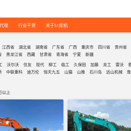
代理
行业干货
关于51挖机
江西省
湖北省
湖南省
广东省
广西
重庆市
四川省
贵州省
省
黑龙江省
西藏
甘肃省
青海省
宁夏
新疆
工
沃尔沃
住友
现代
柳工
临工
久保田
加藤
龙工
雷沃
斯
中联重科
迪万伦
恒天九五
山猫
山推
石川岛
远山机械
詹
0万以上