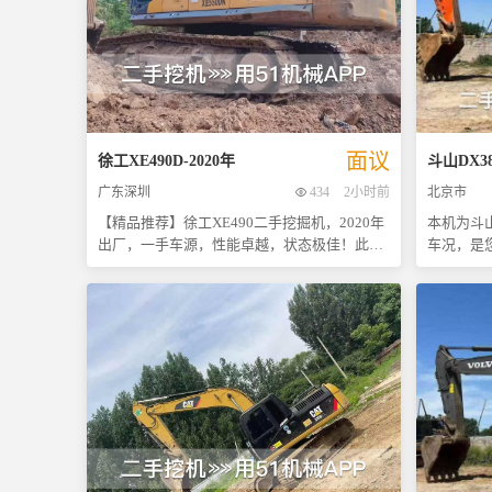
面议
徐工
XE490D
-
2020
年
斗山
DX3
广东深圳
434
2小时前
北京市
【精品推荐】徐工XE490二手挖掘机，2020年
本机为斗
出厂，一手车源，性能卓越，状态极佳！此款
车况，是
设备自购入以来一直由专业团队进行维护保
间处于黄
养，确保了其出色的作业效率与稳定性。经过
计搭载高
全面检测，该挖机的各项功能均运行正常，无
燃油经济
论是挖掘力还是行走系统都表现出色，完全能
原装主液
够满足各种复杂工况下的施工需求。 现因业主
动作连贯高
急需资金周转，特此低价急售，原价数十万元
大亮点在
的优质设备现在仅需二十几万即可拥有，性价
极佳，不
比极高！对于有意向的朋友来说，这绝对是一
力输出与
个不可多得的好机会。我们欢迎各位老板前来
养得当，
实地考察试驾，亲身体验其强大实力。价格方
力不跑偏。 设备整体无需任何整备，买
面诚意满满，具体数额可根据实际情况面议调
接进工地