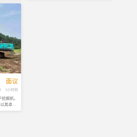
成本赢得了
工程现场赢得了广泛好评。经过专业团队的精
新信息。
型号更是集
心维护与保养，机械状态良好，动力强劲，操
型工程项目
作灵活，能够轻松应对各种复杂工况。 - **品
次出售的神
牌优势**：小松作为全球知名的工程机械制造
状况极佳，
商之一，其产品以高质量和高性能著称。 - **
平稳有力，
核心部件**：采用45节高品质通用链条设计，
部件均处于
增强了设备在不同地形条件下的适应性与抓地
行。 -
力，确保作业过程中的稳定性和安全性。 - **
筑拆除、道
适用范围广**：无论是城市建筑、道路施工还
况下，该机
是矿山开采等领域，都能发挥出色表现。 - **
对各种挑
性价比高**：相较于全新机型，本款二手挖掘
新设备而
机价格更加亲民，但性能丝毫不逊色，是追求
更加亲民，
成本效益客户的理想选择。 我们承诺提供全面
面议
快速投入生
细致的售后服务支持，包括但不限于技术咨
0
5小时前
询、维修指导等服务，力求让每一位客户都能
过这次机
享受到无忧无虑的使用体验。欢迎来电详询或
二手挖掘机，
们获取更多
预约实地考察！
备以其卓越
，抓紧时间
用户的青
现，确保在
率；更重要
分状态极
放心。底盘