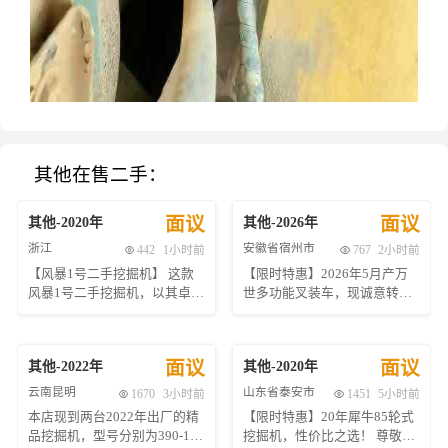
其他在售二手：
面议
面议
其他
-
2020
年
其他
-
2026
年
浙江
安徽省宿州市
442
1小时前
767
2小时前
【风暴1号二手挖掘机】 这款
【限时特惠】2026年5月产万
风暴1号二手挖掘机，以其卓越
世多功能叉装车，现诚意转
的性能和耐用性在市场上享有
让！ 尊敬的客户们，我们很高
盛誉。设备总工作时间为4500
兴地向您推荐这款来自行业领
小时，经过严格的专业检测与
先品牌——万世的多功能叉装
面议
面议
其他
-
2022
年
其他
-
2020
年
维护，确保了其出色的机械状
车。此款设备于2026年5月正
态和可靠的工作表现。 动力系
式下线，并经过严格的质量检
云南昆明
山东省泰安市
1670
3小时前
1451
5小时前
统方面，该挖掘机配备了高效
测后投入市场使用。它不仅继
本店现到两台2022年出厂的精
【限时特惠】20年犀牛85轮式
的康明斯6BT5.9-C型柴油发动
承了万世一贯以来对品质与性
品挖掘机，型号分别为390-10
挖掘机，性价比之选！ 尊敬的
机，最大输出功率可达120千
能的高要求，还融入了更多创