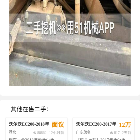
其他在售二手：
面议
12万
沃尔沃
EC200
-
2018
年
沃尔沃
EC200
-
2017
年
湖北
广东茂名
80862
12小时前
817
2天前