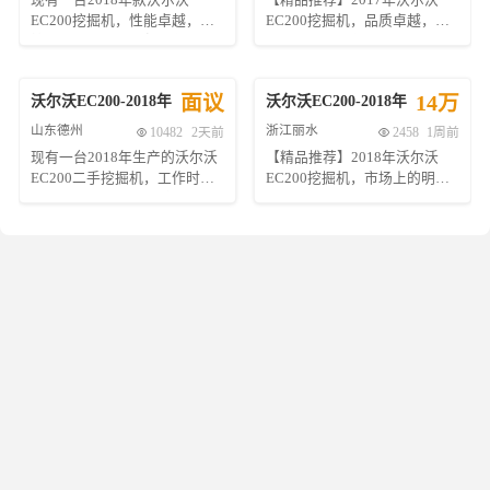
现有一台2018年款沃尔沃
【精品推荐】2017年沃尔沃
EC200挖掘机，性能卓越，免
EC200挖掘机，品质卓越，性
检品质。该设备自投入使用以
能稳定，现仅售12.8万元！这
来，累计工作时间仅为3500小
款二手挖掘机不仅继承了沃尔
时，整体状态良好，维护得
沃一贯的高效耐用特性，还以
面议
14万
沃尔沃
EC200
-
2018
年
沃尔沃
EC200
-
2018
年
当，确保了其长期稳定运行。
其出色的操控性和低维护成本
动力系统方面，本机搭载了高
赢得了众多用户的青睐。经过
山东德州
浙江丽水
10482
2天前
2458
1周前
效的沃尔沃D4J 2.4L涡轮增压
专业团队的全面检测与保养，
现有一台2018年生产的沃尔沃
【精品推荐】2018年沃尔沃
发动机，最大功率可达
确保每一处细节都处于最佳状
EC200二手挖掘机，工作时间
EC200挖掘机，市场上的明星
118kW，在提供强劲动力的同
态，让您购买无忧。无论是城
仅为3000小时，处于良好状
机型，以卓越的性能和稳定性
时，油耗表现优异，有效降低
市基础设施建设还是乡村改造
态。该设备配备了高效的沃尔
赢得了广大用户的信赖。此款
了运营成本。先进的电控技术
工程，EC200都能轻松应对各
沃D4J 4.5升直列四缸柴油发动
设备整体外观保养良好，车身
使得燃油效率得到显著提升，
种复杂工况，是您理想的工作
机，最大功率可达122千瓦（约
漆面光洁如新，展现出其良好
进一步增强了设备的经济性与
伙伴。机会难得，欢迎来电咨
164马力），确保了强劲的动力
的维护状态。作为一款中型挖
环保性。 液压系统是这台挖机
询或亲临现场试驾体验，感受
输出和卓越的燃油经济性。其
掘机，它不仅适用于各种土方
另一大亮点，配备了高性能的
其非凡魅力！数量有限，先到
先进的液压系统包括一个大容
工程、市政建设等场景，还因
变量柱塞泵以及双速行走马
先得，赶快行动吧！ 注：以上
量主泵及多个高性能液压马
其灵活的操作性和强大的挖掘
达，不仅保证了作业过程中的
信息基于提供的描述进行创
达，能够提供平稳且精准的操
力而备受青睐。 经过专业团队
高效能输出，还能够实现精准
作，实际成交前请务必亲自验
作体验，无论是挖掘、装载还
全面检测，该机各项性能指标
控制和平顺操作，无论是挖
机并核实所有关键参数及状
是破碎作业都能轻松应对。 这
均达到优秀标准，动力系统强
掘、装载还是破碎任务都能轻
况。
台沃尔沃EC200挖掘机以其出
劲有力，液压系统运行平稳，
松应对。此外，智能控制系统
色的可靠性和耐用性著称，采
确保了高效的工作效率与长久
可根据实际工况自动调整流量
用了坚固的结构设计与高质量
的使用寿命。此外，我们还提
分配，极大提升了工作效率。