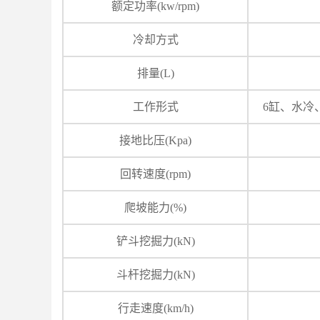
额定功率(kw/rpm)
冷却方式
排量(L)
工作形式
6缸、水冷
接地比压(Kpa)
回转速度(rpm)
爬坡能力(%)
铲斗挖掘力(kN)
斗杆挖掘力(kN)
行走速度(km/h)