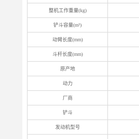
整机工作重量(kg)
铲斗容量(m³)
动臂长度(mm)
斗杆长度(mm)
原产地
动力
厂商
铲斗
发动机型号