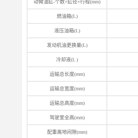
动臂油缸-个数×缸径×行程(mm)
燃油箱(L)
液压油箱(L)
发动机油更换量(L)
冷却液(L )
运输总长度(mm)
运输总宽度(mm)
运输总高度(mm)
驾驶室全高(mm)
配重离地间隙(mm)