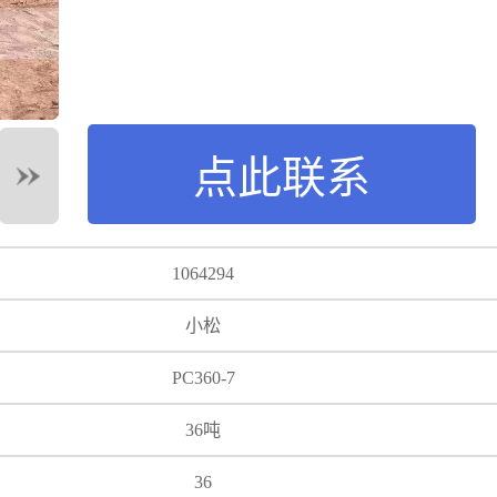
点此联系
1064294
小松
PC360-7
36
吨
36