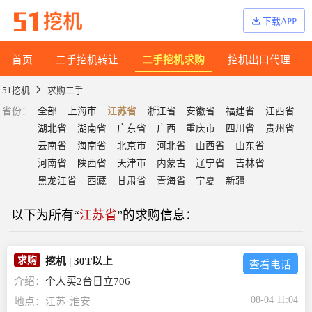
下载APP
首页
二手挖机转让
二手挖机求购
挖机出口代理
51挖机
求购二手
省份
：
全部
上海市
江苏省
浙江省
安徽省
福建省
江西省
湖北省
湖南省
广东省
广西
重庆市
四川省
贵州省
云南省
海南省
北京市
河北省
山西省
山东省
河南省
陕西省
天津市
内蒙古
辽宁省
吉林省
黑龙江省
西藏
甘肃省
青海省
宁夏
新疆
以下为所有“
江苏省
”的求购信息：
求购
挖机
|
30T以上
查看电话
介绍：
个人买2台日立706
08-04 11:04
地点：
江苏·淮安