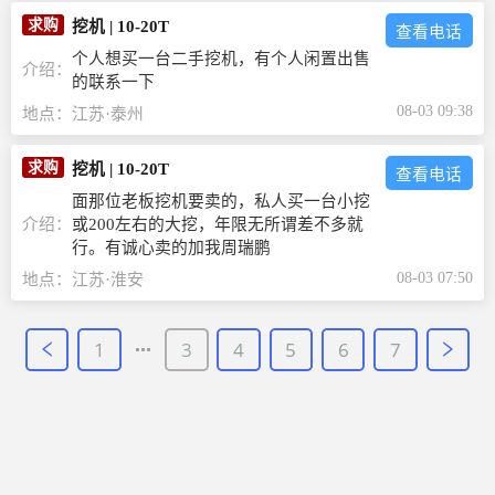
求购
挖机
|
10-20T
查看电话
个人想买一台二手挖机，有个人闲置出售
介绍：
的联系一下
08-03 09:38
地点：
江苏·泰州
求购
挖机
|
10-20T
查看电话
面那位老板挖机要卖的，私人买一台小挖
介绍：
或200左右的大挖，年限无所谓差不多就
行。有诚心卖的加我周瑞鹏
08-03 07:50
地点：
江苏·淮安
1
3
4
5
6
7