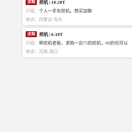
求购
挖机
|
10-20T
介绍：
个人一手车挖机。想买加聊
地点：
内蒙古·包头
求购
挖机
|
6-10T
介绍：
带挖机老板，求购一台75的挖机，60的也可以
地点：
河南·周口