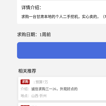
详情介绍：
求购一台甘肃本地的个人二手挖机，实心卖的，（
求购日期：
1周前
相关推荐
求购
| 预算
7
万
介绍：
诚信求购三一26，外观好点的
地点：
山西·忻州