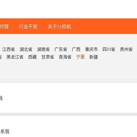
代理
行业干货
关于51挖机
江西省
湖北省
湖南省
广东省
广西
重庆市
四川省
贵州省
省
黑龙江省
西藏
甘肃省
青海省
宁夏
新疆
我
联系我