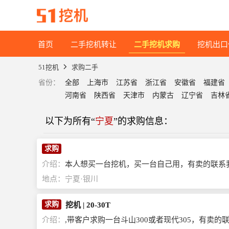
首页
二手挖机转让
二手挖机求购
挖机出口
51挖机
求购二手
省份
：
全部
上海市
江苏省
浙江省
安徽省
福建省
河南省
陕西省
天津市
内蒙古
辽宁省
吉林
以下为所有“
宁夏
”的求购信息：
求购
介绍：
本人想买一台挖机，买一台自己用，有卖的联系
地点：
宁夏·银川
求购
挖机
|
20-30T
介绍：
,带客户求购一台斗山300或者现代305，有卖的