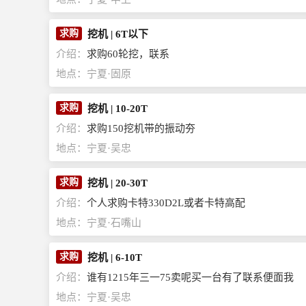
求购
挖机
|
6T以下
介绍：
求购60轮挖，联系
地点：
宁夏·固原
求购
挖机
|
10-20T
介绍：
求购150挖机带的振动夯
地点：
宁夏·吴忠
求购
挖机
|
20-30T
介绍：
个人求购卡特330D2L或者卡特高配
地点：
宁夏·石嘴山
求购
挖机
|
6-10T
介绍：
谁有1215年三一75卖呢买一台有了联系便面我
地点：
宁夏·吴忠